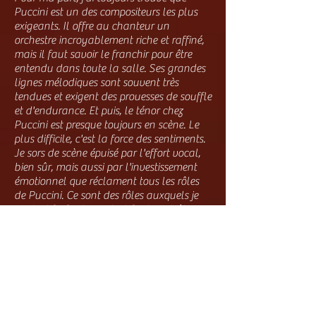
Puccini est un des compositeurs les plus
exigeants. Il offre au chanteur un
orchestre incroyablement riche et raffiné,
mais il faut savoir le franchir pour être
entendu dans toute la salle. Ses grandes
lignes mélodiques sont souvent très
tendues et exigent des prouesses de souffle
et d'endurance. Et puis, le ténor chez
Puccini est presque toujours en scène. Le
plus difficile, c'est la force des sentiments.
Je sors de scène épuisé par l'effort vocal,
bien sûr, mais aussi par l'investissement
émotionnel que réclament tous les rôles
de Puccini. Ce sont des rôles auxquels je
m'identifie facilement ; il faut contrôler ses
sentiments pour ne pas se laisser dévorer,
mais aussi les laisser s'exprimer, sans quoi
le public ne suit pas ! Communiquer
l'émotion, c'est le comble de l'art et
Puccini ne faut aucun cadeau à ses
interprètes, ni sur le plan vocal, ni sur le
plan théâtral.