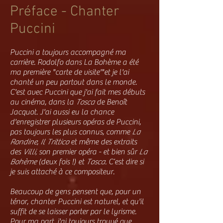
Préface - Chanter
Puccini
Puccini a toujours accompagné ma
carrière. Rodolfo dans La Bohème a été
ma première "carte de visite'"et je l'ai
chanté un peu partout dans le monde.
C'est avec Puccini que j'ai fait mes débuts
au cinéma, dans la
Tosca
de Benoît
Jacquot. J'ai aussi eu la chance
d'enregistrer plusieurs opéras de Puccini,
pas toujours les plus connus, comme
La
Rondine
,
Il Trittico
et même des extraits
des
Villi,
son premier opéra - et bien sûr
La
Bohème
(deux fois !) et
Tosca
. C’est dire si
je suis attaché à ce compositeur.
Beaucoup de gens pensent que, pour un
ténor, chanter Puccini est naturel, et qu'il
suffit de se laisser porter par le lyrisme.
Pour ma part, j'ai toujours trouvé que